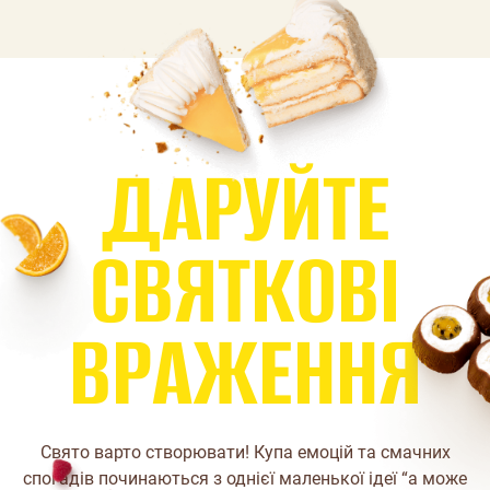
Д
А
Р
У
Й
Т
Е
С
В
Я
Т
К
О
В
І
В
Р
А
Ж
Е
Н
Н
Я
Свято варто створювати! Купа емоцій та смачних
спогадів починаються з однієї маленької ідеї “а може