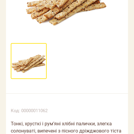
Код: 00000011062
Тонкі, хрусткі і румʼяні хлібні палички, злегка
солонуваті, випечені з пісного дріжджового тіста