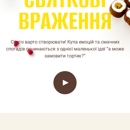
В
Р
А
Ж
Е
Н
Н
Я
Свято варто створювати! Купа емоцій та смачних
спогадів починаються з однієї маленької ідеї “а може
замовити тортик?”