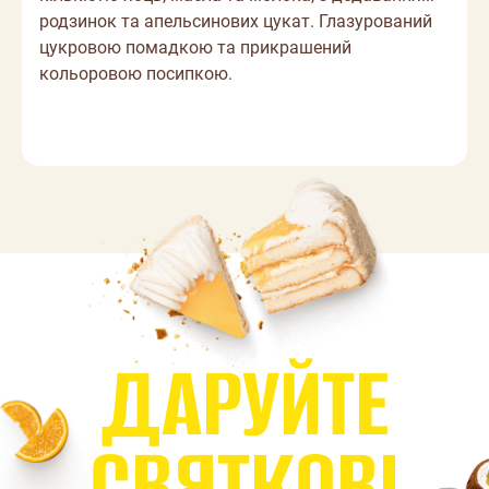
родзинок та апельсинових цукат. Глазурований
цукровою помадкою та прикрашений
кольоровою посипкою.
Д
А
Р
У
Й
Т
Е
С
В
Я
Т
К
О
В
І