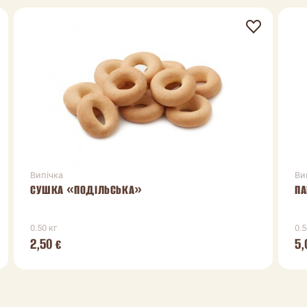
Випічка
Ви
СУШКА «ПОДІЛЬСЬКА»
ПА
0.50 кг
0.5
2,50
5,
€