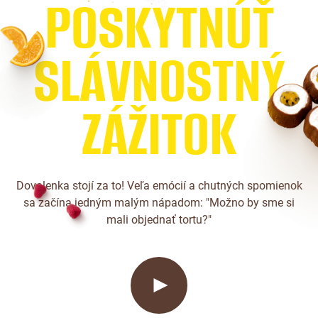
P
O
S
K
Y
T
N
Ú
Ť
S
L
Á
V
N
O
S
T
N
Ý
Z
Á
Ž
I
T
O
K
Dovolenka stojí za to! Veľa emócií a chutných spomienok
sa začína jedným malým nápadom: "Možno by sme si
mali objednať tortu?"