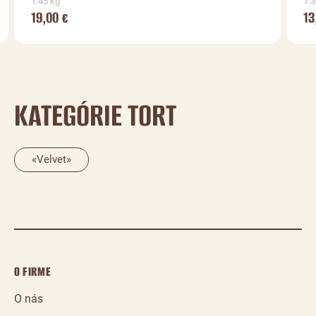
1.45 kg
1.3
19,00
13
€
KATEGÓRIE TORT
«Velvet»
O FIRME
O nás