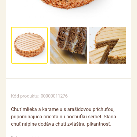
Kód produktu: 00000011276
Chuť mlieka a karamelu s arašidovou príchuťou,
pripomínajúca orientálnu pochúťku šerbet. Slaná
chuť náplne dodáva chuti zvláštnu pikantnosť.