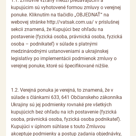
1.1. Zmluvné vzťahy medzi predávajúcim a
kupujúcim sú vyhotovené formou zmluvy o verejnej
ponuke. Kliknutím na tlačidlo „OBJEDNAŤ“ na
webovej stránke http://vatsak.com.ua/ v príslušnej
sekcii znamená, že Kupujúci bez ohľadu na
postavenie (fyzická osoba, právnická osoba, fyzická
osoba – podnikateľ) v súlade s platnými
medzinárodnými ustanoveniami a ukrajinskej
legislatívy po implementácii podmienok zmluvy o
verejnej ponuke, ktoré sú špecifikované nižšie.
1.2. Verejná ponuka je verejná, to znamená, že v
súlade s článkami 633, 641 Občianskeho zákonníka
Ukrajiny sú jej podmienky rovnaké pre všetkých
kupujúcich bez ohľadu na ich postavenie (fyzická
osoba, právnická osoba, fyzická osoba podnikateľ).
Kupujúci v úplnom súhlase s touto Zmluvou
akceptuje podmienky a postup zadania objednávky,