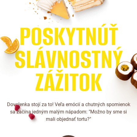
P
O
S
K
Y
T
N
Ú
Ť
S
L
Á
V
N
O
S
T
N
Ý
Z
Á
Ž
I
T
O
K
Dovolenka stojí za to! Veľa emócií a chutných spomienok
sa začína jedným malým nápadom: "Možno by sme si
mali objednať tortu?"