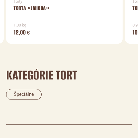
Torty
Tor
TORTA «JAHODA»
TO
1.00 kg
0.9
12,00
10
€
KATEGÓRIE TORT
Špeciálne