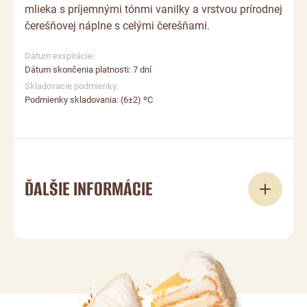
mlieka s príjemnými tónmi vanilky a vrstvou prírodnej
čerešňovej náplne s celými čerešňami.
Dátum exspirácie:
Dátum skončenia platnosti: 7 dní
Skladovacie podmienky:
Podmienky skladovania: (6±2) ºС
ĎALŠIE INFORMÁCIE