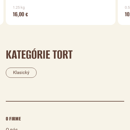
1.25 kg
0.5
16,00
10
€
KATEGÓRIE TORT
Klasický
O FIRME
O nás