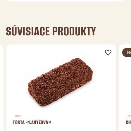
SÚVISIACE PRODUKTY
N
Torty
Tor
TORTA «LANÝŽOVÁ»
CH