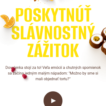
P
O
S
K
Y
T
N
Ú
Ť
S
L
Á
V
N
O
S
T
N
Ý
Z
Á
Ž
I
T
O
K
Dovolenka stojí za to! Veľa emócií a chutných spomienok
sa začína jedným malým nápadom: "Možno by sme si
mali objednať tortu?"