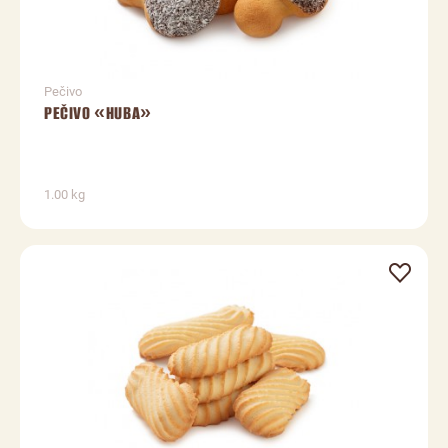
Pečivo
PEČIVO «HUBA»
1.00 kg