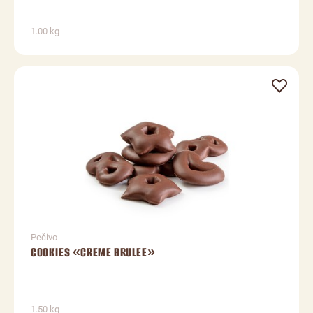
1.00 kg
Pečivo
COOKIES «CREME BRULEE»
1.50 kg