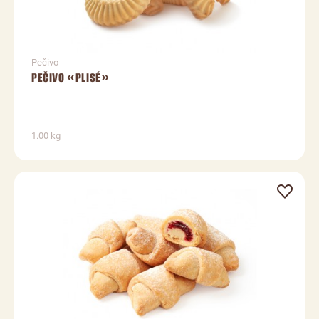
Pečivo
PEČIVO «PLISÉ»
1.00 kg