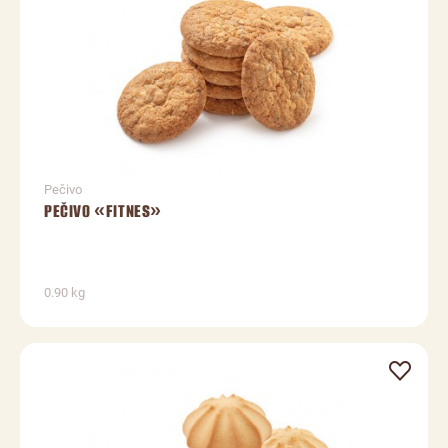
Pečivo
PEČIVO «FITNES»
0.90 kg