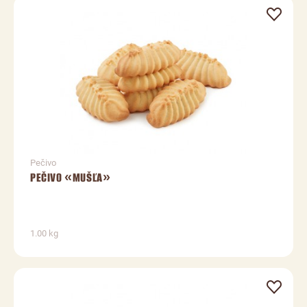
Pečivo
PEČIVO «MUŠĽA»
1.00 kg