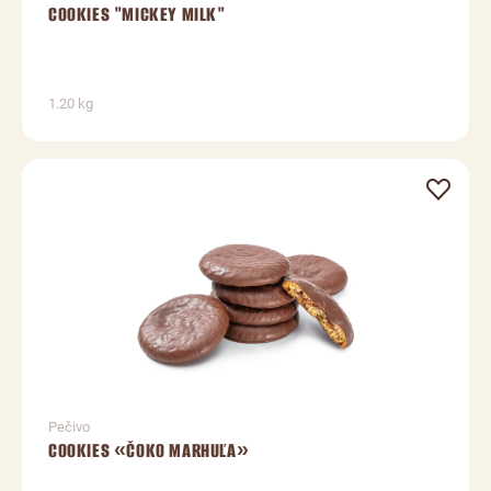
COOKIES "MICKEY MILK"
1.20 kg
Pečivo
COOKIES «ČOKO MARHUĽA»