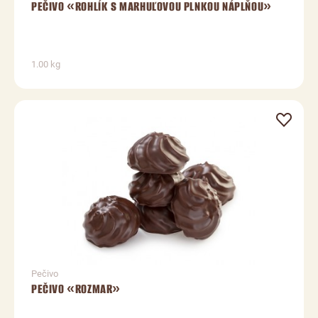
PEČIVO «ROHLÍK S MARHUĽOVOU PLNKOU NÁPLŇOU»
1.00 kg
Pečivo
PEČIVO «ROZMAR»