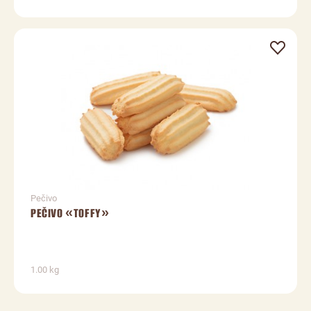
Pečivo
PEČIVO «TOFFY»
1.00 kg