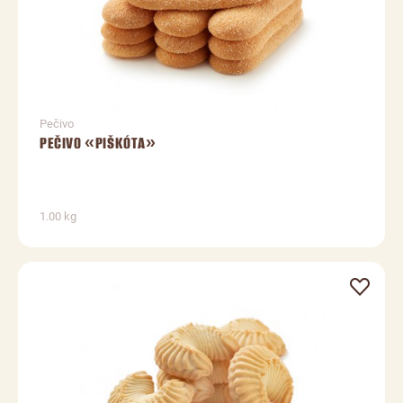
Pečivo
PEČIVO «PIŠKÓTA»
1.00 kg