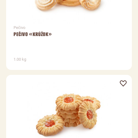
Pečivo
PEČIVO «KRÚŽOK»
1.00 kg