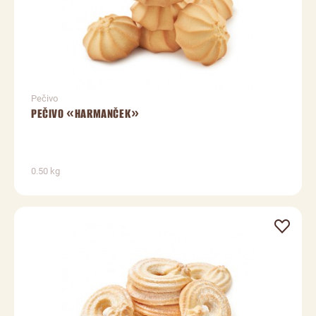
Pečivo
PEČIVO «HARMANČEK»
0.50 kg