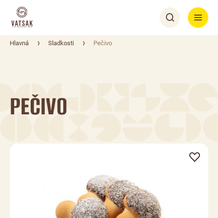
Hlavná
Sladkosti
Pečivo
PEČIVO