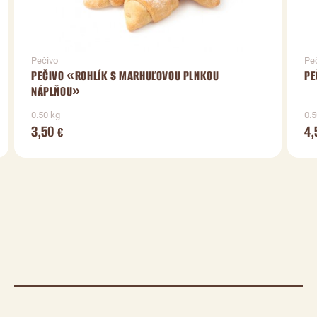
Pečivo
Pe
PEČIVO «ROHLÍK S MARHUĽOVOU PLNKOU
PE
NÁPLŇOU»
0.50 kg
0.5
3,50
4,
€