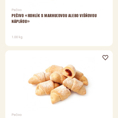
Pečivo
PEČIVO «ROHLÍK S MARHUĽOVOU ALEBO VIŠŇOVOU
NÁPLŇOU»
1.00 kg
Pečivo