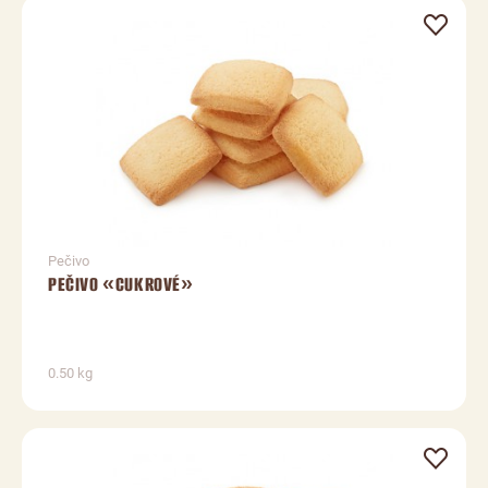
Pečivo
PEČIVO «CUKROVÉ»
0.50 kg